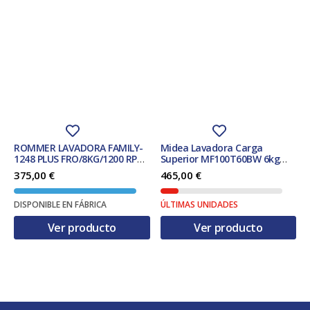
ROMMER LAVADORA FAMILY-
Midea Lavadora Carga
1248 PLUS FRO/8KG/1200 RPM
Superior MF100T60BW 6kg
CLASE D
1200 Rpm Clase A
375,00
€
465,00
€
DISPONIBLE EN FÁBRICA
ÚLTIMAS UNIDADES
Ver producto
Ver producto