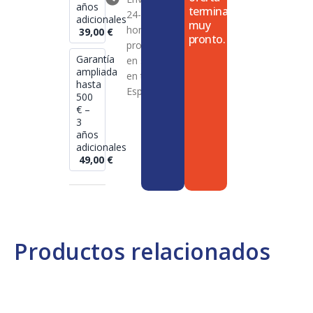
años
termina
24-72
adicionales
muy
horas en
39,00
€
pronto.
productos
Garantía
en stock
ampliada
en toda
hasta
España
500
€ –
3
años
adicionales
49,00
€
Productos relacionados