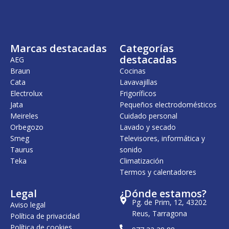
n
l
a
e
l
s
e
:
r
2
Marcas destacadas
Categorías
a
5
:
,
destacadas
AEG
2
0
Braun
Cocinas
9
0
Cata
Lavavajillas
,
0
€
Electrolux
Frigoríficos
0
.
Jata
Pequeños electrodomésticos
Meireles
Cuidado personal
€
.
Orbegozo
Lavado y secado
Smeg
Televisores, informática y
Taurus
sonido
Teka
Climatización
Termos y calentadores
Legal
¿Dónde estamos?
Pg. de Prim, 12, 43202
Aviso legal
Reus, Tarragona
Política de privacidad
Política de cookies