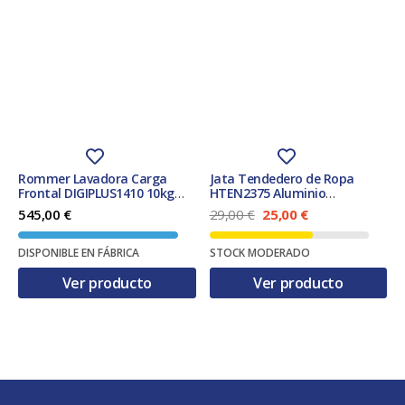
Rommer Lavadora Carga
Jata Tendedero de Ropa
Frontal DIGIPLUS1410 10kg
HTEN2375 Aluminio
1400 Rpm Clase A
176x55x92 cm
E
E
545,00
€
29,00
€
25,00
€
l
l
p
p
DISPONIBLE EN FÁBRICA
STOCK MODERADO
r
r
e
e
Ver producto
Ver producto
c
c
i
i
o
o
o
a
r
c
i
t
g
u
i
a