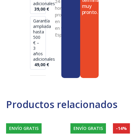
termina
24-72
adicionales
muy
horas en
39,00
€
pronto.
productos
Garantía
en stock
ampliada
en toda
hasta
España
500
€ –
3
años
adicionales
49,00
€
Productos relacionados
ENVÍO GRATIS
ENVÍO GRATIS
-14%