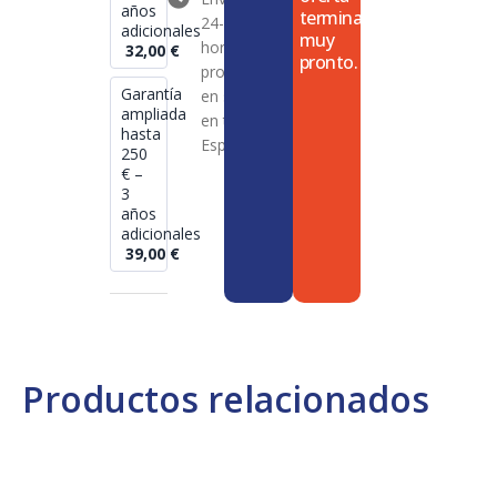
años
termina
24-72
adicionales
muy
horas en
32,00
€
pronto.
productos
Garantía
en stock
ampliada
en toda
hasta
España
250
€ –
3
años
adicionales
39,00
€
Productos relacionados