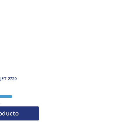
JET 2720
A
oducto