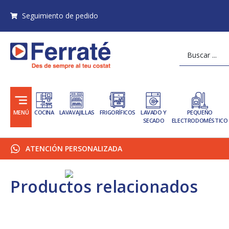
Ir
Seguimiento de pedido
al
contenido
Search
...
MENÚ
COCINA
LAVAVAJILLAS
FRIGORÍFICOS
LAVADO Y
PEQUEÑO
SECADO
ELECTRODOMÉSTICO
ATENCIÓN PERSONALIZADA
Productos relacionados