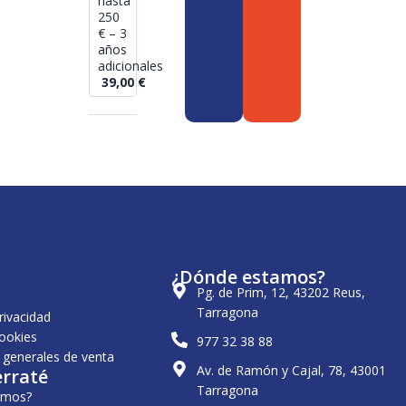
hasta
250
€ – 3
años
adicionales
39,00
€
¿Dónde estamos?
Pg. de Prim, 12, 43202 Reus,
Tarragona
privacidad
cookies
977 32 38 88
 generales de venta
Av. de Ramón y Cajal, 78, 43001
erraté
Tarragona
omos?