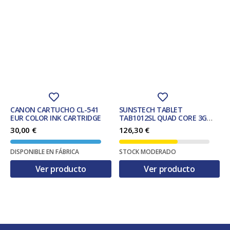
CANON CARTUCHO CL-541
SUNSTECH TABLET
EUR COLOR INK CARTRIDGE
TAB1012SL QUAD CORE 3G
32Gb ANDROID 12 4G SILVER
30,00
€
126,30
€
DISPONIBLE EN FÁBRICA
STOCK MODERADO
Ver producto
Ver producto