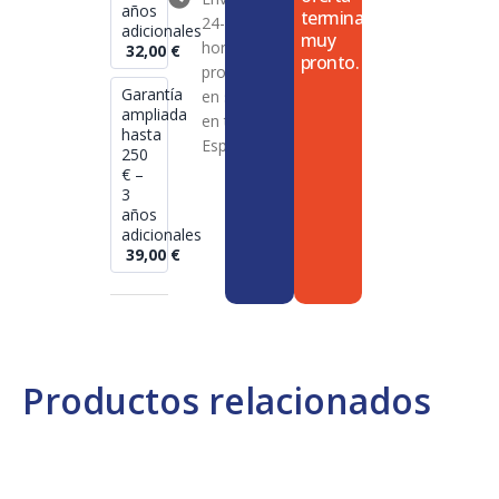
años
termina
24-72
adicionales
muy
horas en
32,00
€
pronto.
productos
Garantía
en stock
ampliada
en toda
hasta
España
250
€ –
3
años
adicionales
39,00
€
Productos relacionados