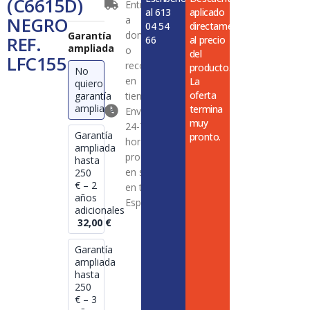
(C6615D)
Entrega
REF.
al 613
aplicado
NEGRO
a
LFC155
04 54
directamente
cantidad
domicilio
Garantía
REF.
66
al precio
ampliada
o
del
LFC155
recogida
producto.
No
en
La
quiero
oferta
garantía
tienda
ampliada
termina
Envío en
muy
24-72
Garantía
pronto.
horas en
ampliada
productos
hasta
en stock
250
€ – 2
en toda
años
España
adicionales
32,00
€
Garantía
ampliada
hasta
250
€ – 3