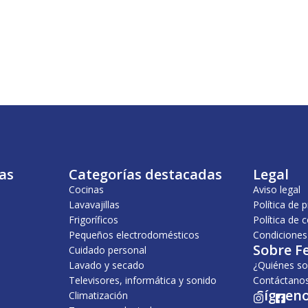
as
Categorías destacadas
Legal
Cocinas
Aviso legal
Lavavajillas
Política de 
Frigoríficos
Política de 
Pequeños electrodomésticos
Condiciones
Sobre F
Cuidado personal
Lavado y secado
¿Quiénes s
Televisores, informática y sonido
Contáctano
¡Sígueno
Climatización
I
F