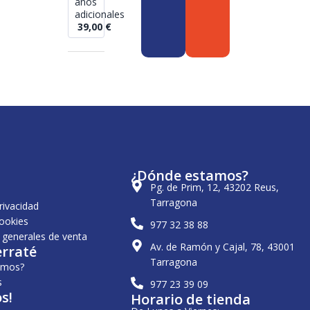
años
adicionales
39,00
€
¿Dónde estamos?
Pg. de Prim, 12, 43202 Reus,
Tarragona
privacidad
cookies
977 32 38 88
 generales de venta
Av. de Ramón y Cajal, 78, 43001
erraté
Tarragona
omos?
s
977 23 39 09
s!
Horario de tienda