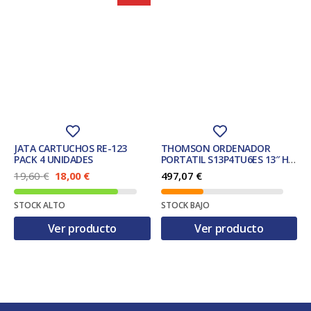
JATA CARTUCHOS RE-123
THOMSON ORDENADOR
PACK 4 UNIDADES
PORTATIL S13P4TU6ES 13″ HD
INTEL PENTIUM 4Gb 64gb
E
E
19,60
€
18,00
€
497,07
€
W10H
l
l
p
p
STOCK ALTO
STOCK BAJO
r
r
e
e
Ver producto
Ver producto
c
c
i
i
o
o
o
a
r
c
i
t
g
u