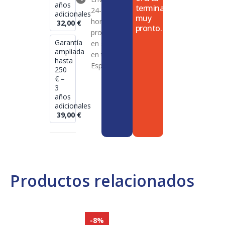
años
termina
24-72
adicionales
muy
horas en
32,00
€
pronto.
productos
Garantía
en stock
ampliada
en toda
hasta
España
250
€ –
3
años
adicionales
39,00
€
Productos relacionados
-8%