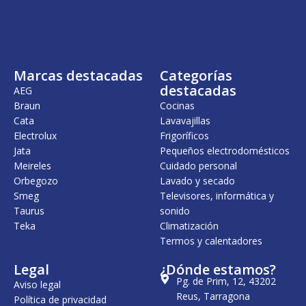
i
a
n
l
a
e
l
s
e
:
r
1
Marcas destacadas
Categorías
a
8
:
,
destacadas
AEG
1
0
Braun
Cocinas
9
0
Cata
Lavavajillas
,
6
€
Electrolux
Frigoríficos
0
.
Jata
Pequeños electrodomésticos
Meireles
Cuidado personal
€
.
Orbegozo
Lavado y secado
Smeg
Televisores, informática y
Taurus
sonido
Teka
Climatización
Termos y calentadores
Legal
¿Dónde estamos?
Pg. de Prim, 12, 43202
Aviso legal
Reus, Tarragona
Política de privacidad