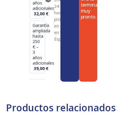
años
termina
24-72
adicionales
muy
horas en
32,00
€
pronto.
productos
Garantía
en stock
ampliada
en toda
hasta
España
250
€ –
3
años
adicionales
39,00
€
Productos relacionados