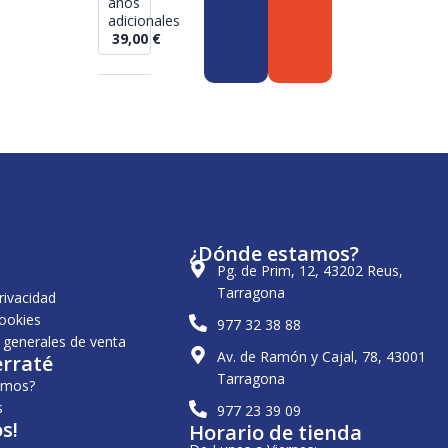
años
adicionales
39,00
€
¿Dónde estamos?
Pg. de Prim, 12, 43202 Reus,
Tarragona
privacidad
cookies
977 32 38 88
 generales de venta
Av. de Ramón y Cajal, 78, 43001
erraté
Tarragona
omos?
s
977 23 39 09
s!
Horario de tienda