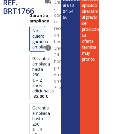
REF.
Entrega
cantidad
al 613
aplicado
BRT1766
a
04 54
directamente
domicilio
Garantía
66
al precio
ampliada
o
del
recogida
producto.
No
en
La
quiero
oferta
garantía
tienda
ampliada
termina
Envío en
muy
24-72
Garantía
pronto.
horas en
ampliada
productos
hasta
en stock
250
€ – 2
en toda
años
España
adicionales
32,00
€
Garantía
ampliada
hasta
250
€ – 3