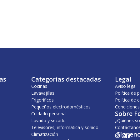
as
Categorías destacadas
Legal
Cocinas
Aviso legal
Lavavajillas
Política de 
Frigoríficos
Política de 
Pequeños electrodomésticos
Condiciones
Sobre F
Cuidado personal
Lavado y secado
¿Quiénes s
Televisores, informática y sonido
Contáctano
¡Sígueno
Climatización
I
F