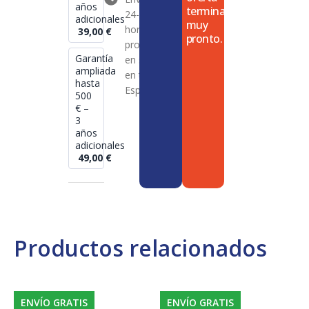
años
termina
24-72
adicionales
muy
horas en
39,00
€
pronto.
productos
Garantía
en stock
ampliada
en toda
hasta
España
500
€ –
3
años
adicionales
49,00
€
Productos relacionados
ENVÍO GRATIS
ENVÍO GRATIS