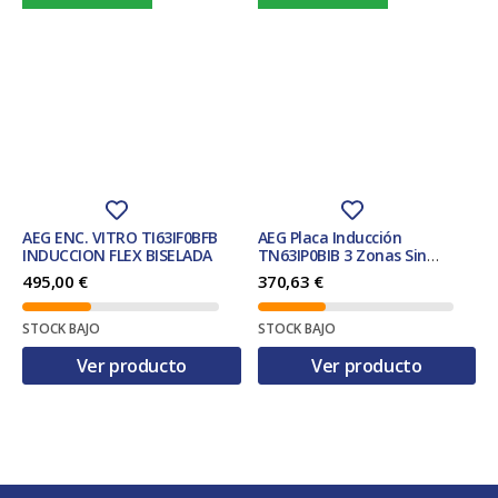
AEG ENC. VITRO TI63IF0BFB
AEG Placa Inducción
INDUCCION FLEX BISELADA
TN63IP0BIB 3 Zonas Sin
marco Negra 60 cm
495,00
€
370,63
€
Fast&PowerFul PowerBoost
Hob2Hood Temporizador
Clase AEG‑5000
STOCK BAJO
STOCK BAJO
Ver producto
Ver producto