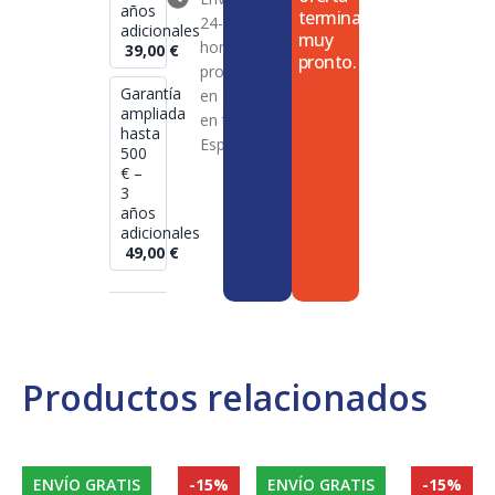
años
termina
24-72
adicionales
muy
horas en
39,00
€
pronto.
productos
Garantía
en stock
ampliada
en toda
hasta
España
500
€ –
3
años
adicionales
49,00
€
Productos relacionados
ENVÍO GRATIS
-15%
ENVÍO GRATIS
-15%