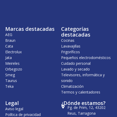
i
a
i
a
n
l
n
l
a
e
a
e
l
s
l
s
e
:
e
:
r
7
r
9
Marcas destacadas
Categorías
a
2
a
4
:
9
:
9
destacadas
AEG
8
,
1
,
Braun
Cocinas
5
0
.
0
Cata
Lavavajillas
6
0
1
0
,
1
Electrolux
Frigoríficos
0
€
9
€
Jata
Pequeños electrodomésticos
0
.
,
.
Meireles
Cuidado personal
0
€
0
Orbegozo
Lavado y secado
.
Smeg
Televisores, informática y
€
Taurus
sonido
.
Teka
Climatización
Termos y calentadores
Legal
¿Dónde estamos?
Pg. de Prim, 12, 43202
Aviso legal
Reus, Tarragona
Política de privacidad