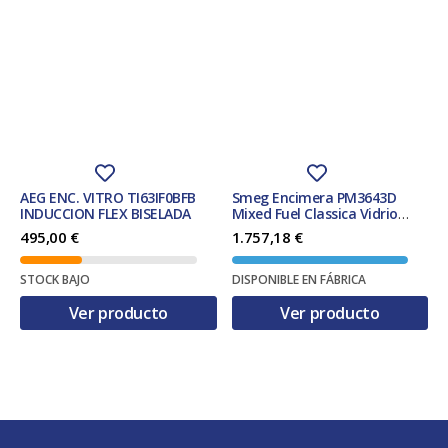
AEG ENC. VITRO TI63IF0BFB
Smeg Encimera PM3643D
INDUCCION FLEX BISELADA
Mixed Fuel Classica Vidrio
Negro 65 cm 4 Zonas
495,00
€
1.757,18
€
STOCK BAJO
DISPONIBLE EN FÁBRICA
Ver producto
Ver producto