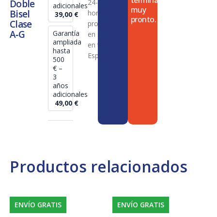
termina
Doble
24-72
adicionales
muy
Bisel
horas en
39,00
€
pronto.
Clase
productos
A‑G
Garantía
en stock
ampliada
en toda
hasta
España
500
€ –
3
años
adicionales
49,00
€
Productos relacionados
ENVÍO GRATIS
ENVÍO GRATIS