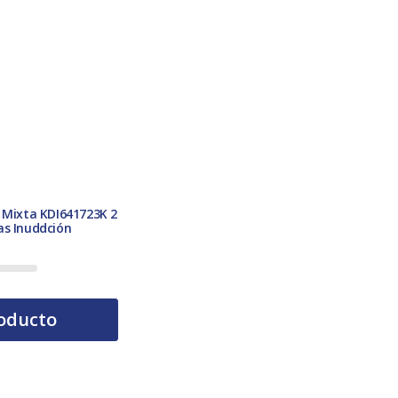
 Mixta KDI641723K 2
as Inuddción
oducto