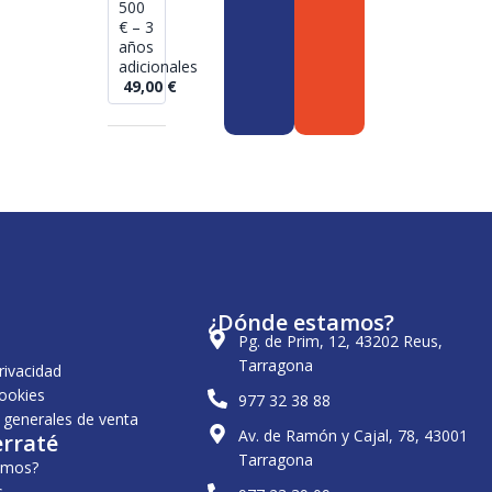
500
€ – 3
años
adicionales
49,00
€
¿Dónde estamos?
Pg. de Prim, 12, 43202 Reus,
Tarragona
privacidad
cookies
977 32 38 88
 generales de venta
Av. de Ramón y Cajal, 78, 43001
erraté
Tarragona
omos?
s