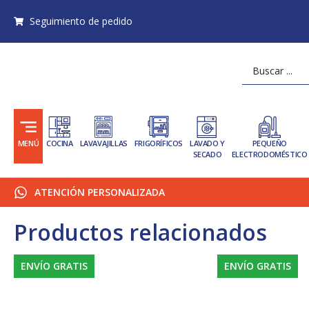
Ir
Seguimiento de pedido
al
contenido
Search
...
MENÚ
COCINA
LAVAVAJILLAS
FRIGORÍFICOS
LAVADO Y
PEQUEÑO
SECADO
ELECTRODOMÉSTICO
ATENCIÓN PERSONALIZADA
Productos relacionados
ENVÍO GRATIS
ENVÍO GRATIS