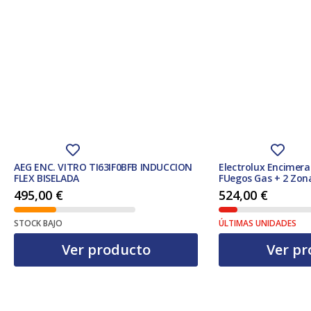
AEG ENC. VITRO TI63IF0BFB INDUCCION
Electrolux Encimera
FLEX BISELADA
FUegos Gas + 2 Zon
495,00
€
524,00
€
STOCK BAJO
ÚLTIMAS UNIDADES
Ver producto
Ver pr