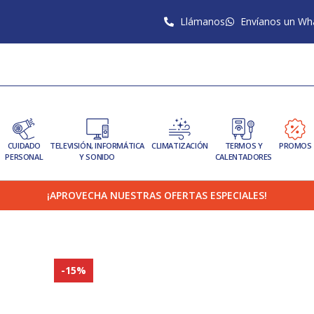
Llámanos
Envíanos un Wh
CUIDADO
TELEVISIÓN, INFORMÁTICA
CLIMATIZACIÓN
TERMOS Y
PROMOS
PERSONAL
Y SONIDO
CALENTADORES
¡APROVECHA NUESTRAS OFERTAS ESPECIALES!
-15%