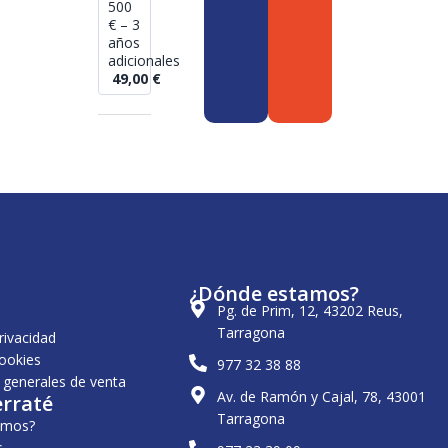
500
€ – 3
años
adicionales
49,00
€
¿Dónde estamos?
Pg. de Prim, 12, 43202 Reus,
Tarragona
privacidad
cookies
977 32 38 88
 generales de venta
Av. de Ramón y Cajal, 78, 43001
erraté
Tarragona
omos?
s