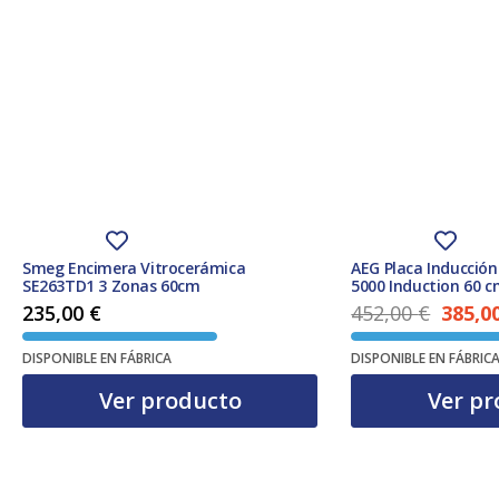
Smeg Encimera Vitrocerámica
AEG Placa Inducción
SE263TD1 3 Zonas 60cm
5000 Induction 60 
PowerBoost Hob2Ho
235,00
€
452,00
€
385,0
El precio original era: 452,00 €.
DISPONIBLE EN FÁBRICA
DISPONIBLE EN FÁBRIC
Ver producto
Ver pr