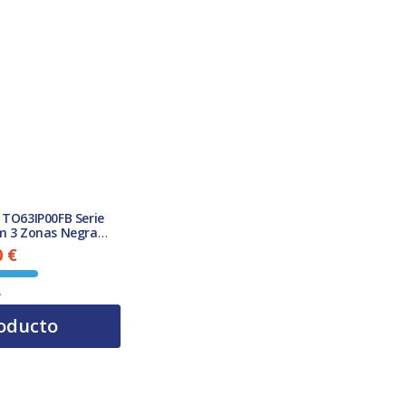
 TO63IP00FB Serie
cm 3 Zonas Negra
od Clase A
0
€
El precio actual es: 385,00 €.
A
oducto