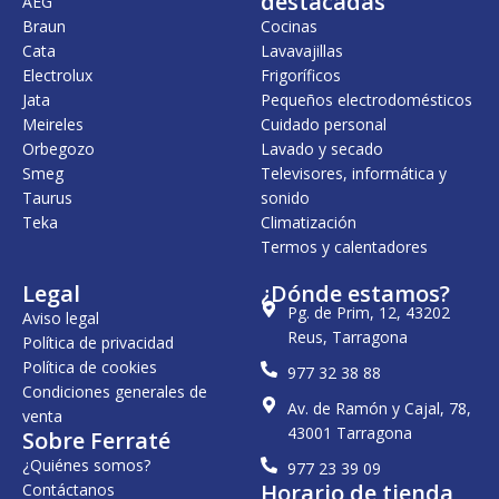
destacadas
AEG
9
,
Braun
Cocinas
4
0
Cata
Lavavajillas
2
0
,
Electrolux
Frigoríficos
0
€
Jata
Pequeños electrodomésticos
0
.
Meireles
Cuidado personal
€
Orbegozo
Lavado y secado
.
Smeg
Televisores, informática y
Taurus
sonido
Teka
Climatización
Termos y calentadores
Legal
¿Dónde estamos?
Pg. de Prim, 12, 43202
Aviso legal
Reus, Tarragona
Política de privacidad
Política de cookies
977 32 38 88
Condiciones generales de
Av. de Ramón y Cajal, 78,
venta
43001 Tarragona
Sobre Ferraté
¿Quiénes somos?
977 23 39 09
Horario de tienda
Contáctanos