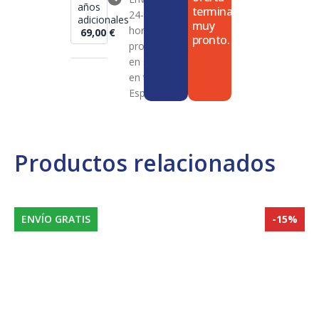
años
termina
24-72
adicionales
muy
horas en
69,00
€
pronto.
productos
en stock
en toda
España
Productos relacionados
ENVÍO GRATIS
-15%