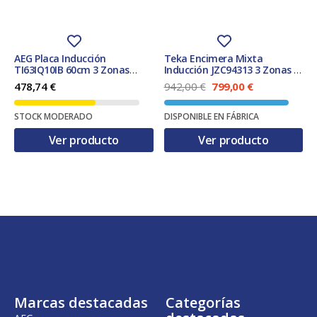
AEG Placa Inducción
Teka Encimera Mixta
TI63IQ10IB 60cm 3 Zonas
Inducción JZC94313 3 Zonas 1
SenseBoil® Hob2Hood
Fuegos Gas Natural 90cm
E
E
478,74
€
942,00
€
799,00
€
Biselada
l
l
p
p
STOCK MODERADO
DISPONIBLE EN FÁBRICA
r
r
e
e
Ver producto
Ver producto
c
c
i
i
o
o
o
a
r
c
i
t
g
u
i
a
n
l
a
e
l
s
e
:
r
7
Marcas destacadas
Categorías
a
9
:
9