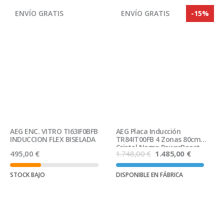
ENVÍO GRATIS
ENVÍO GRATIS
-15%
AEG ENC. VITRO TI63IF0BFB
AEG Placa Inducción
INDUCCION FLEX BISELADA
TR84IT00FB 4 Zonas 80cm
Cristal Negro PowerBoost
El
El
495,00
€
1.748,00
€
1.485,00
€
precio
precio
original
actual
STOCK BAJO
DISPONIBLE EN FÁBRICA
era:
es:
1.748,00 €.
1.485,00 €
Ver producto
Ver producto