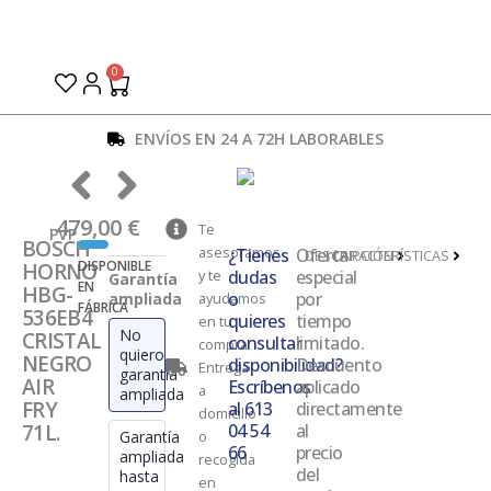
Ir
al
contenido
0
Carrito
ENVÍOS EN 24 A 72H LABORABLES
479,00
€
Te
PVP
BOSCH
asesoramos
¿Tienes
Oferta
DESCRIPCIÓN
CARACTERÍSTICAS
DISPONIBLE
HORNO
y te
dudas
especial
Garantía
EN
HBG-
o
por
ampliada
ayudamos
FÁBRICA
536EB4
quieres
tiempo
en tu
No
CRISTAL
consultar
limitado.
compra
quiero
NEGRO
disponibilidad?
Descuento
Entrega
garantía
AIR
Escríbenos
aplicado
a
ampliada
FRY
al 613
directamente
domicilio
71L.
04 54
al
Garantía
o
66
precio
ampliada
recogida
del
hasta
en