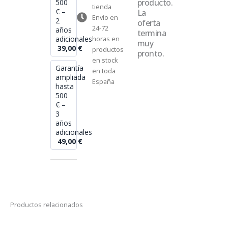
producto.
500
tienda
€ –
La
Envío en
2
oferta
24-72
años
termina
adicionales
horas en
muy
39,00
€
productos
pronto.
en stock
Garantía
en toda
ampliada
España
hasta
500
€ –
3
años
adicionales
49,00
€
Productos relacionados