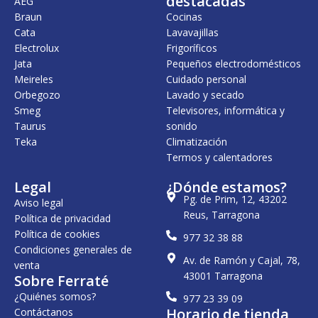
destacadas
AEG
1
0
1
8
Braun
Cocinas
.
5
.
5
Cata
Lavavajillas
1
,
7
,
8
0
4
0
Electrolux
Frigoríficos
3
0
8
0
Jata
Pequeños electrodomésticos
,
,
Meireles
Cuidado personal
0
€
0
€
0
.
0
.
Orbegozo
Lavado y secado
Smeg
Televisores, informática y
€
€
Taurus
sonido
.
.
Teka
Climatización
Termos y calentadores
Legal
¿Dónde estamos?
Pg. de Prim, 12, 43202
Aviso legal
Reus, Tarragona
Política de privacidad
Política de cookies
977 32 38 88
Condiciones generales de
Av. de Ramón y Cajal, 78,
venta
43001 Tarragona
Sobre Ferraté
¿Quiénes somos?
977 23 39 09
Horario de tienda
Contáctanos