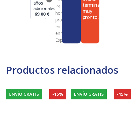
años
termina
24-72
adicionales
muy
horas en
69,00
€
pronto.
productos
en stock
en toda
España
Productos relacionados
ENVÍO GRATIS
-15%
ENVÍO GRATIS
-15%