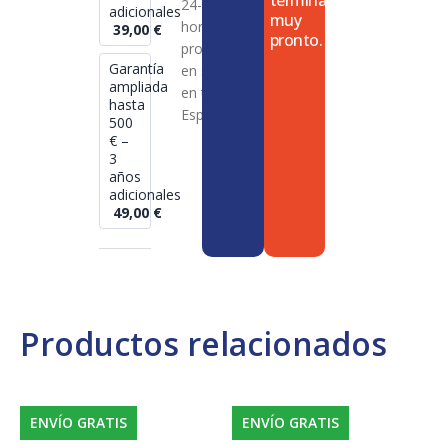
termina
24-72
adicionales
muy
horas en
39,00
€
pronto.
productos
Garantía
en stock
ampliada
en toda
hasta
España
500
€ –
3
años
adicionales
49,00
€
Productos relacionados
ENVÍO GRATIS
ENVÍO GRATIS