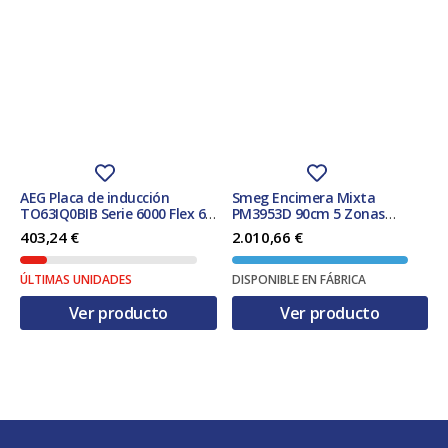
AEG Placa de inducción
Smeg Encimera Mixta
TO63IQ0BIB Serie 6000 Flex 60
PM3953D 90cm 5 Zonas
cm 3 Zonas PowerBoost
Inducción y Gas Natural
403,24
€
2.010,66
€
Puente Hob2Hood Negro
Estética Clásica Negra
ÚLTIMAS UNIDADES
DISPONIBLE EN FÁBRICA
Ver producto
Ver producto