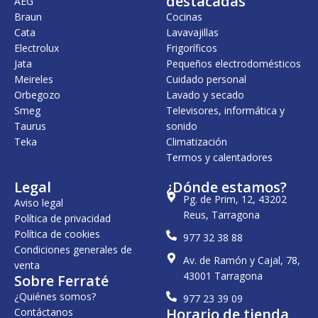
destacadas
AEG
4
,
1
9
Braun
Cocinas
1
0
.
3
Cata
Lavavajillas
.
0
2
9
6
1
,
Electrolux
Frigoríficos
6
€
5
0
Jata
Pequeños electrodomésticos
2
.
.
0
Meireles
Cuidado personal
,
7
0
5
€
Orbegozo
Lavado y secado
0
8
.
Smeg
Televisores, informática y
,
Taurus
sonido
€
0
Teka
.
Climatización
0
Termos y calentadores
€
.
Legal
¿Dónde estamos?
Pg. de Prim, 12, 43202
Aviso legal
Reus, Tarragona
Política de privacidad
Política de cookies
977 32 38 88
Condiciones generales de
Av. de Ramón y Cajal, 78,
venta
43001 Tarragona
Sobre Ferraté
¿Quiénes somos?
977 23 39 09
Horario de tienda
Contáctanos