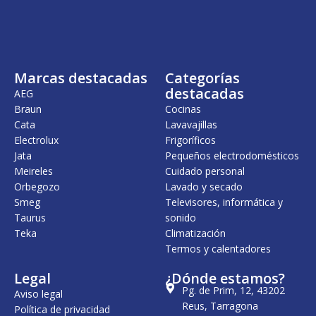
i
a
n
l
a
e
l
s
e
:
r
3
Marcas destacadas
Categorías
a
9
:
,
destacadas
AEG
4
0
Braun
Cocinas
6
0
Cata
Lavavajillas
,
2
€
Electrolux
Frigoríficos
4
.
Jata
Pequeños electrodomésticos
Meireles
Cuidado personal
€
.
Orbegozo
Lavado y secado
Smeg
Televisores, informática y
Taurus
sonido
Teka
Climatización
Termos y calentadores
Legal
¿Dónde estamos?
Pg. de Prim, 12, 43202
Aviso legal
Reus, Tarragona
Política de privacidad