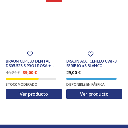
BRAUN CEPILLO DENTAL
BRAUN ACC. CEPILLO CWF-3
D305.523.3 PRO1 ROSA +
SERIE IO x3 BLANCO
ESTUCHE.
E
E
46,24
€
39,00
€
29,00
€
l
l
p
p
STOCK MODERADO
DISPONIBLE EN FÁBRICA
r
r
e
e
Ver producto
Ver producto
c
c
i
i
o
o
o
a
r
c
i
t
g
u