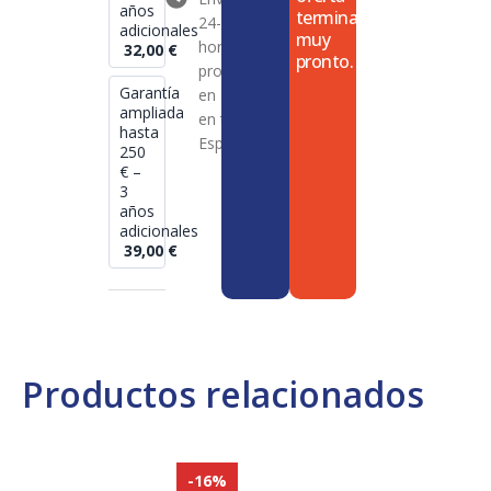
años
termina
24-72
adicionales
muy
horas en
32,00
€
pronto.
productos
Garantía
en stock
ampliada
en toda
hasta
España
250
€ –
3
años
adicionales
39,00
€
Productos relacionados
-16%