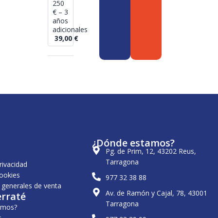
250
€ – 3
años
adicionales
39,00
€
¿Dónde estamos?
Pg. de Prim, 12, 43202 Reus,
Tarragona
privacidad
cookies
977 32 38 88
 generales de venta
Av. de Ramón y Cajal, 78, 43001
erraté
Tarragona
omos?
s