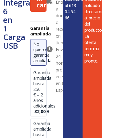
Integral
Entrega
en
carrito
al 613
aplicado
6
a
1
04 54
directamente
Carga
domicilio
en
66
al precio
USB
o
del
1
cantidad
Garantía
recogida
producto.
ampliada
Carga
en
La
oferta
tienda
USB
No
termina
quiero
Envío en
muy
garantía
24-72
ampliada
pronto.
horas en
productos
Garantía
en stock
ampliada
en toda
hasta
250
España
€ – 2
años
adicionales
32,00
€
Garantía
ampliada
hasta