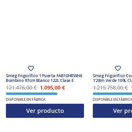
Smeg Frigorífico 1 Puerta FAB10HRWH6
Smeg Frigorífico C
Bombino 97cm Blanco 122L Clase E
1’28m Verde 109L Cl
121.476,00
€
1.095,00
€
1.215.758,00
€
El precio actual es: 1.095,00 €.
El precio original era: 121.476,00 €.
El precio original era: 1.215.758,00 €.
DISPONIBLE EN FÁBRICA
DISPONIBLE EN FÁBRIC
Ver producto
Ver pr