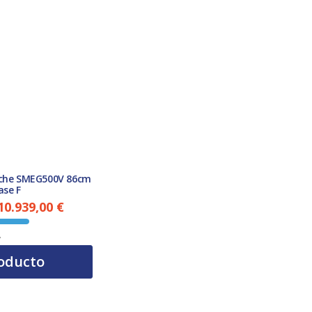
oche SMEG500V 86cm
ase F
10.939,00
€
El precio actual es: 10.939,00 €.
A
oducto