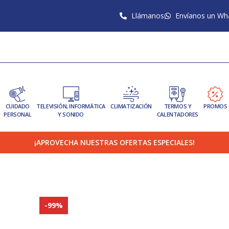
Llámanos
Envíanos un Wh
CUIDADO
TELEVISIÓN, INFORMÁTICA
CLIMATIZACIÓN
TERMOS Y
PROMOS
PERSONAL
Y SONIDO
CALENTADORES
¡APROVECHA NUESTRAS OFERTAS ESPECIALES!
-99%