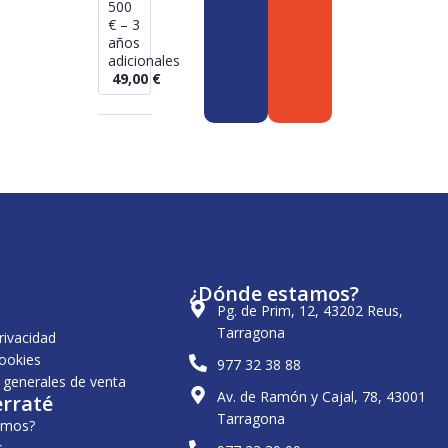
500
€ – 3
años
adicionales
49,00
€
¿Dónde estamos?
Pg. de Prim, 12, 43202 Reus,
Tarragona
privacidad
cookies
977 32 38 88
 generales de venta
Av. de Ramón y Cajal, 78, 43001
erraté
Tarragona
omos?
s