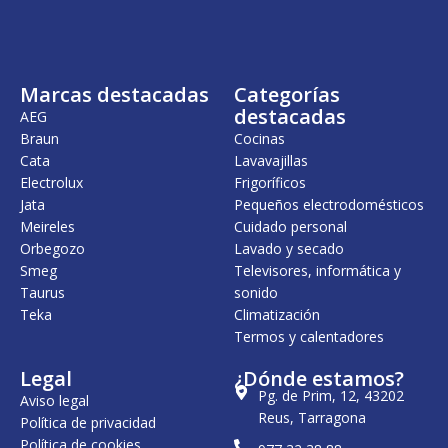
n
l
n
l
a
e
a
e
l
s
l
s
e
:
e
:
r
1
r
3
Marcas destacadas
Categorías
a
.
a
7
:
9
:
5
destacadas
AEG
2
8
4
,
Braun
Cocinas
2
9
1
0
Cata
Lavavajillas
0
,
.
0
.
0
6
Electrolux
Frigoríficos
9
0
6
€
Jata
Pequeños electrodomésticos
5
2
.
Meireles
Cuidado personal
6
€
,
,
.
0
Orbegozo
Lavado y secado
0
0
Smeg
Televisores, informática y
0
Taurus
sonido
€
Teka
€
Climatización
.
.
Termos y calentadores
Legal
¿Dónde estamos?
Pg. de Prim, 12, 43202
Aviso legal
Reus, Tarragona
Política de privacidad
Política de cookies