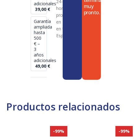
termina
24-72
adicionales
muy
horas en
39,00
€
pronto.
productos
Garantía
en stock
ampliada
en toda
hasta
España
500
€ –
3
años
adicionales
49,00
€
Productos relacionados
-99%
-99%