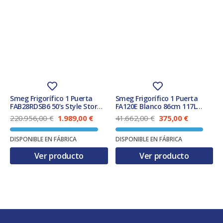
Smeg Frigorífico 1 Puerta
Smeg Frigorífico 1 Puerta
FAB28RDSB6 50’s Style Storm
FA120E Blanco 86cm 117L
Blue 270 L Clase C
Clase E
E
E
E
E
220.956,00
€
1.989,00
€
41.662,00
€
375,00
€
l
l
l
l
p
p
p
p
DISPONIBLE EN FÁBRICA
DISPONIBLE EN FÁBRICA
r
r
r
r
e
e
e
e
Ver producto
Ver producto
c
c
c
c
i
i
i
i
o
o
o
o
o
a
o
a
r
c
r
c
i
t
i
t
g
u
g
u
i
a
i
a