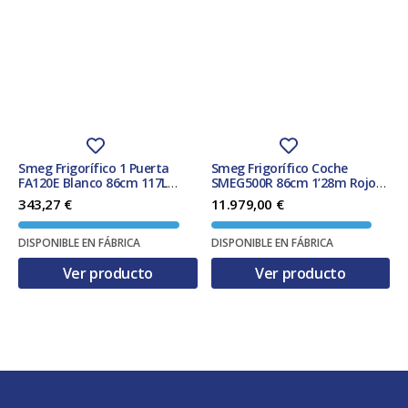
Smeg Frigorífico 1 Puerta
Smeg Frigorífico Coche
FA120E Blanco 86cm 117L
SMEG500R 86cm 1’28m Rojo
Clase E
109L Clase F
343,27
€
11.979,00
€
DISPONIBLE EN FÁBRICA
DISPONIBLE EN FÁBRICA
Ver producto
Ver producto