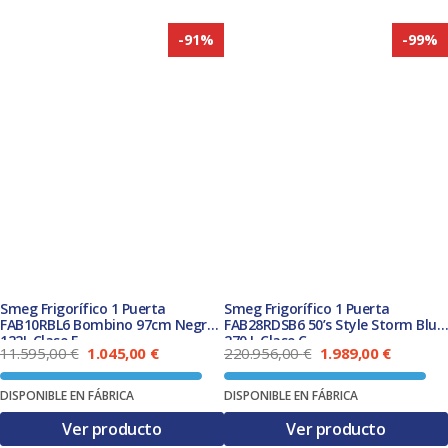
-91%
-99%
Smeg Frigorífico 1 Puerta
Smeg Frigorífico 1 Puerta
FAB10RBL6 Bombino 97cm Negro
FAB28RDSB6 50’s Style Storm Blue
122L Clase E
270 L Clase C
El
El
El
El
11.595,00
€
1.045,00
€
220.956,00
€
1.989,00
€
precio
precio
precio
precio
original
actual
original
actual
DISPONIBLE EN FÁBRICA
DISPONIBLE EN FÁBRICA
era:
es:
era:
es:
11.595,00 €.
1.045,00 €.
220.956,00 €.
1.989,00
Ver producto
Ver producto