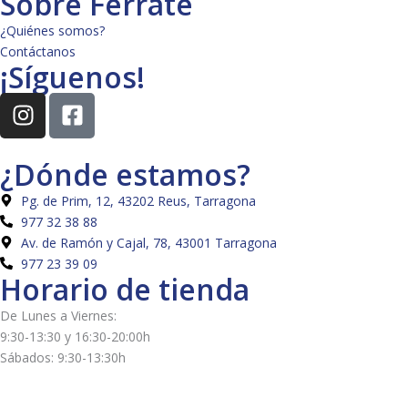
Sobre Ferraté
¿Quiénes somos?
Contáctanos
¡Síguenos!
I
F
n
a
s
c
¿Dónde estamos?
t
e
a
b
Pg. de Prim, 12, 43202 Reus, Tarragona
g
o
977 32 38 88
r
o
Av. de Ramón y Cajal, 78, 43001 Tarragona
a
k
977 23 39 09
Horario de tienda
m
-
s
De Lunes a Viernes:
q
9:30-13:30 y 16:30-20:00h
u
Sábados: 9:30-13:30h
a
r