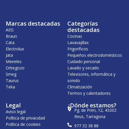
a
e
a
e
l
s
l
s
e
:
e
:
r
1
r
3
Marcas destacadas
Categorías
a
.
a
7
:
0
:
5
destacadas
AEG
1
4
4
,
Braun
Cocinas
1
5
1
0
Cata
Lavavajillas
.
,
.
0
5
0
6
Electrolux
Frigoríficos
9
0
6
€
Jata
Pequeños electrodomésticos
5
2
.
Meireles
Cuidado personal
,
€
,
0
.
0
Orbegozo
Lavado y secado
0
0
Smeg
Televisores, informática y
Taurus
sonido
€
€
Teka
.
Climatización
.
Termos y calentadores
Legal
¿Dónde estamos?
Pg. de Prim, 12, 43202
Aviso legal
Reus, Tarragona
Política de privacidad
Política de cookies
977 32 38 88