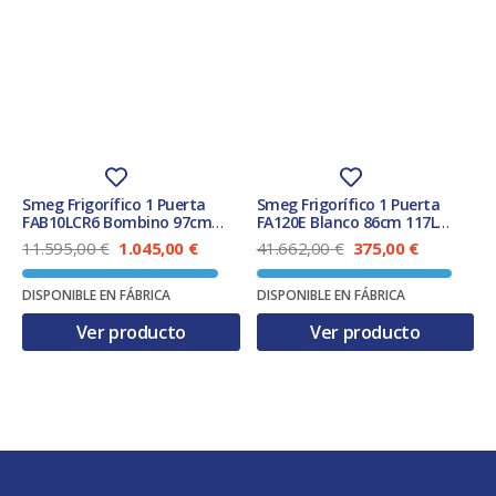
Smeg Frigorífico 1 Puerta
Smeg Frigorífico 1 Puerta
FAB10LCR6 Bombino 97cm
FA120E Blanco 86cm 117L
Crema 122L Clase E
Clase E
E
E
E
E
11.595,00
€
1.045,00
€
41.662,00
€
375,00
€
l
l
l
l
p
p
p
p
DISPONIBLE EN FÁBRICA
DISPONIBLE EN FÁBRICA
r
r
r
r
e
e
e
e
Ver producto
Ver producto
c
c
c
c
i
i
i
i
o
o
o
o
o
a
o
a
r
c
r
c
i
t
i
t
g
u
g
u
i
a
i
a
n
l
n
l