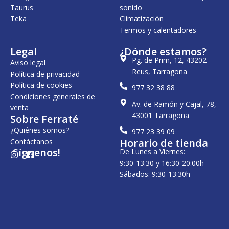
Taurus
sonido
Teka
Climatización
Termos y calentadores
Legal
¿Dónde estamos?
Pg. de Prim, 12, 43202
Aviso legal
Reus, Tarragona
Política de privacidad
Política de cookies
977 32 38 88
Condiciones generales de
Av. de Ramón y Cajal, 78,
venta
43001 Tarragona
Sobre Ferraté
¿Quiénes somos?
977 23 39 09
Horario de tienda
Contáctanos
¡Síguenos!
De Lunes a Viernes:
I
F
n
a
9:30-13:30 y 16:30-20:00h
s
c
Sábados: 9:30-13:30h
t
e
a
b
g
o
r
o
a
k
m
-
s