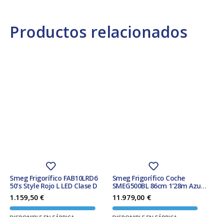
Productos relacionados
Smeg Frigorífico FAB10LRD6
Smeg Frigorífico Coche
50’s Style Rojo L LED Clase D
SMEG500BL 86cm 1’28m Azul
109L Clase F
1.159,50
€
11.979,00
€