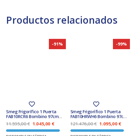
Productos relacionados
-91%
-99%
Smeg Frigorífico 1 Puerta
Smeg Frigorífico 1 Puerta
FAB10RCR6 Bombino 97cm
FAB10HRWH6 Bombino 97cm
Crema 122L Clase E
Blanco 122L Clase E
E
E
E
E
11.595,00
€
1.045,00
€
121.476,00
€
1.095,00
€
l
l
l
l
p
p
p
p