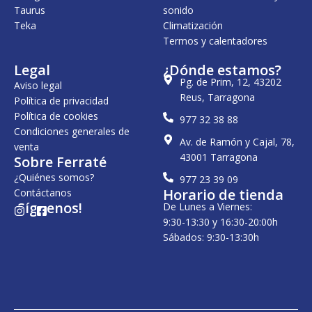
0
Taurus
sonido
€
Teka
.
Climatización
€
.
Termos y calentadores
Legal
¿Dónde estamos?
Pg. de Prim, 12, 43202
Aviso legal
Reus, Tarragona
Política de privacidad
Política de cookies
977 32 38 88
Condiciones generales de
Av. de Ramón y Cajal, 78,
venta
43001 Tarragona
Sobre Ferraté
¿Quiénes somos?
977 23 39 09
Horario de tienda
Contáctanos
¡Síguenos!
De Lunes a Viernes:
I
F
n
a
9:30-13:30 y 16:30-20:00h
s
c
Sábados: 9:30-13:30h
t
e
a
b
g
o
r
o
a
k
m
-
s