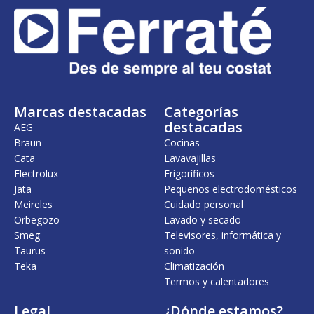
Marcas destacadas
Categorías
destacadas
AEG
Braun
Cocinas
Cata
Lavavajillas
Electrolux
Frigoríficos
Jata
Pequeños electrodomésticos
Meireles
Cuidado personal
Orbegozo
Lavado y secado
Smeg
Televisores, informática y
Taurus
sonido
Teka
Climatización
Termos y calentadores
Legal
¿Dónde estamos?