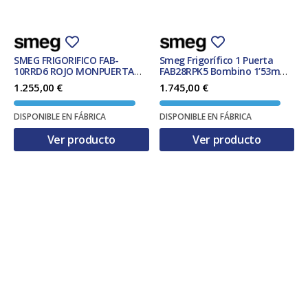
SMEG FRIGORIFICO FAB-
Smeg Frigorífico 1 Puerta
10RRD6 ROJO MONPUERTA
FAB28RPK5 Bombino 1’53m
DERECHA
Rosa 270L Clase D
1.255,00
€
1.745,00
€
DISPONIBLE EN FÁBRICA
DISPONIBLE EN FÁBRICA
Ver producto
Ver producto