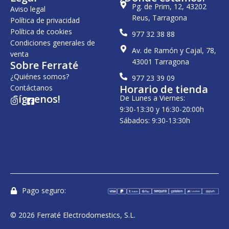
Pg. de Prim, 12, 43202
Aviso legal
Reus, Tarragona
Política de privacidad
Política de cookies
977 32 38 88
Condiciones generales de
Av. de Ramón y Cajal, 78,
venta
43001 Tarragona
Sobre Ferraté
¿Quiénes somos?
977 23 39 09
Horario de tienda
Contáctanos
¡Síguenos!
De Lunes a Viernes:
I
F
n
a
9:30-13:30 y 16:30-20:00h
s
c
Sábados: 9:30-13:30h
t
e
a
b
g
o
r
o
a
k
m
-
s
q
u
Pago seguro:
a
r
e
© 2026 Ferraté Electrodomestics, S.L.