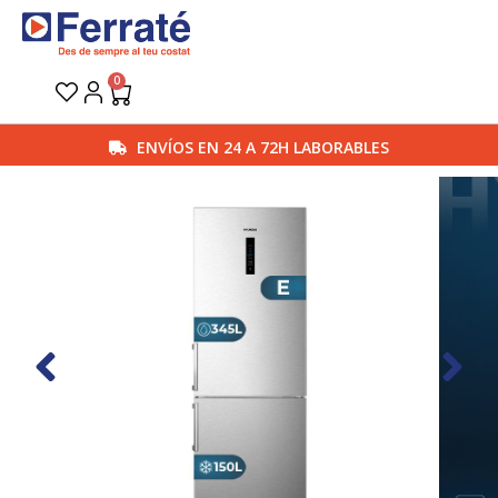
Ir
al
contenido
0
Carrito
ENVÍOS EN 24 A 72H LABORABLES