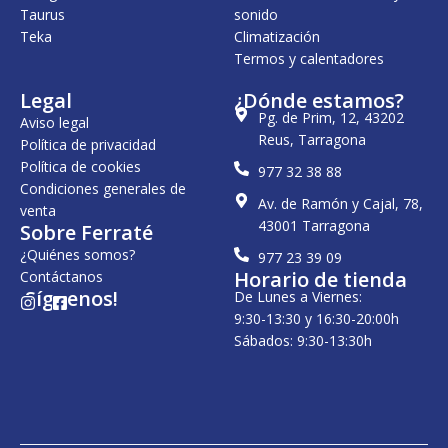
,
Taurus
sonido
€
0
Teka
.
Climatización
0
Termos y calentadores
€
.
Legal
¿Dónde estamos?
Pg. de Prim, 12, 43202
Aviso legal
Reus, Tarragona
Política de privacidad
Política de cookies
977 32 38 88
Condiciones generales de
Av. de Ramón y Cajal, 78,
venta
43001 Tarragona
Sobre Ferraté
¿Quiénes somos?
977 23 39 09
Horario de tienda
Contáctanos
¡Síguenos!
De Lunes a Viernes:
I
F
n
a
9:30-13:30 y 16:30-20:00h
s
c
Sábados: 9:30-13:30h
t
e
a
b
g
o
r
o
a
k
m
-
s