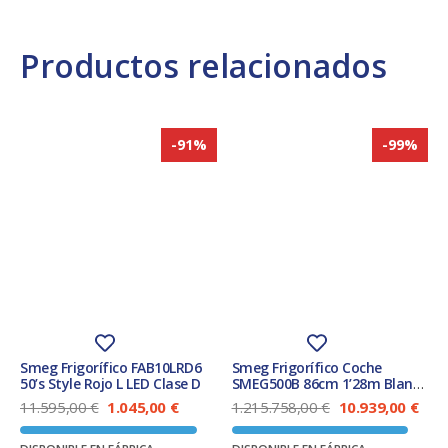
Productos relacionados
-91%
-99%
Smeg Frigorífico FAB10LRD6
Smeg Frigorífico Coche
50’s Style Rojo L LED Clase D
SMEG500B 86cm 1’28m Blanco
109L Clase F
E
E
E
E
11.595,00
€
1.045,00
€
1.215.758,00
€
10.939,00
€
l
l
l
l
p
p
p
p