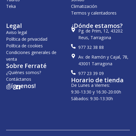
0
Teka
Climatización
0
Termos y calentadores
€
.
Legal
¿Dónde estamos?
Pg. de Prim, 12, 43202
Aviso legal
Reus, Tarragona
Política de privacidad
Política de cookies
977 32 38 88
Condiciones generales de
Av. de Ramón y Cajal, 78,
venta
43001 Tarragona
Sobre Ferraté
¿Quiénes somos?
977 23 39 09
Horario de tienda
Contáctanos
¡Síguenos!
De Lunes a Viernes:
I
F
n
a
9:30-13:30 y 16:30-20:00h
s
c
Sábados: 9:30-13:30h
t
e
a
b
g
o
r
o
a
k
m
-
s
q