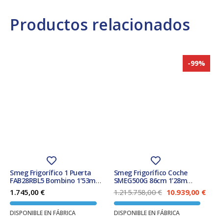
Productos relacionados
-99%
Smeg Frigorífico 1 Puerta
Smeg Frigorífico Coche
FAB28RBL5 Bombino 1’53m
SMEG500G 86cm 1’28m
Negro 270L Clase D
Amarillo 109L Clase F
E
E
1.745,00
€
1.215.758,00
€
10.939,00
€
l
l
p
p
DISPONIBLE EN FÁBRICA
DISPONIBLE EN FÁBRICA
r
r