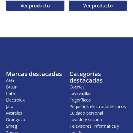
e
e
Ver producto
Ver producto
c
c
i
i
o
o
o
a
r
c
i
t
g
u
i
a
n
l
a
e
l
s
e
:
r
1
Marcas destacadas
Categorías
a
0
:
.
destacadas
AEG
1
9
Braun
Cocinas
.
3
Cata
Lavavajillas
2
9
1
,
Electrolux
Frigoríficos
5
0
Jata
Pequeños electrodomésticos
.
0
Meireles
Cuidado personal
7
5
€
Orbegozo
Lavado y secado
8
.
Smeg
Televisores, informática y
,
Taurus
sonido