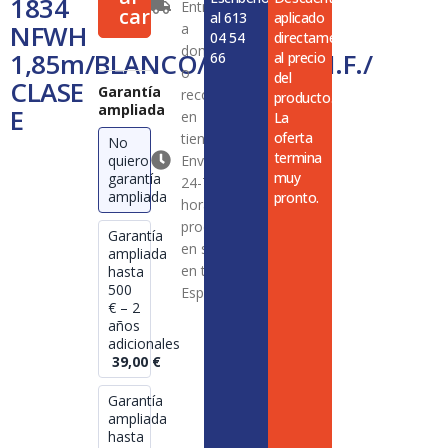
1834
Entrega
1,85m/BLANCO/DISPLAY/N.F./
carrito
al 613
aplicado
NFWH
a
CLASE
04 54
directamente
E
domicilio
1,85m/BLANCO/DISPLAY/N.F./
66
al precio
cantidad
o
del
CLASE
Garantía
recogida
producto.
ampliada
E
en
La
oferta
tienda
No
termina
quiero
Envío en
muy
garantía
24-72
ampliada
pronto.
horas en
productos
Garantía
en stock
ampliada
en toda
hasta
500
España
€ – 2
años
adicionales
39,00
€
Garantía
ampliada
hasta