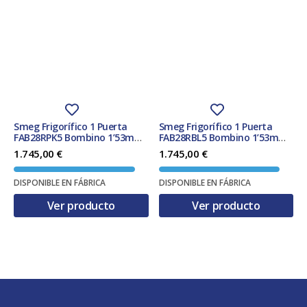
Smeg Frigorífico 1 Puerta
Smeg Frigorífico 1 Puerta
FAB28RPK5 Bombino 1’53m
FAB28RBL5 Bombino 1’53m
Rosa 270L Clase D
Negro 270L Clase D
1.745,00
€
1.745,00
€
DISPONIBLE EN FÁBRICA
DISPONIBLE EN FÁBRICA
Ver producto
Ver producto