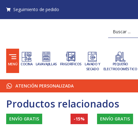
Ir
Seguimiento de pedido
al
contenido
Search
...
MENÚ
COCINA
LAVAVAJILLAS
FRIGORÍFICOS
LAVADO Y
PEQUEÑO
SECADO
ELECTRODOMÉSTICO
ATENCIÓN PERSONALIZADA
Productos relacionados
ENVÍO GRATIS
-15%
ENVÍO GRATIS