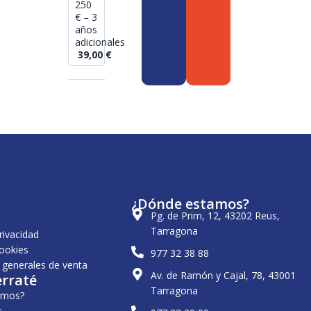
250
€ – 3
años
adicionales
39,00
€
¿Dónde estamos?
Pg. de Prim, 12, 43202 Reus,
Tarragona
privacidad
cookies
977 32 38 88
 generales de venta
Av. de Ramón y Cajal, 78, 43001
erraté
Tarragona
omos?
s