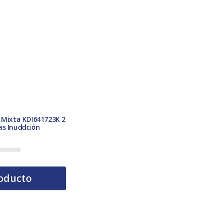
 Mixta KDI641723K 2
as Inuddción
oducto