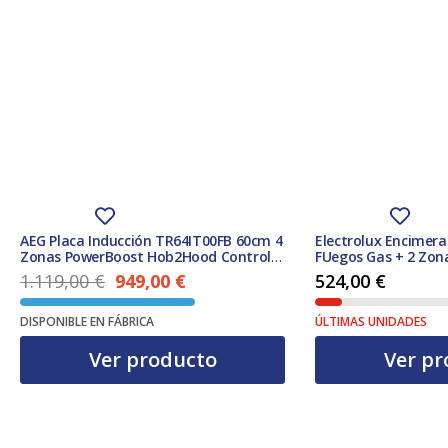
AEG Placa Inducción TR64IT00FB 60cm 4
Electrolux Encimera
Zonas PowerBoost Hob2Hood Control
FUegos Gas + 2 Zon
Táctil Negra
1.119,00
€
949,00
€
524,00
€
El precio actual es: 949,00 €.
El precio original era: 1.119,00 €.
DISPONIBLE EN FÁBRICA
ÚLTIMAS UNIDADES
Ver producto
Ver pr