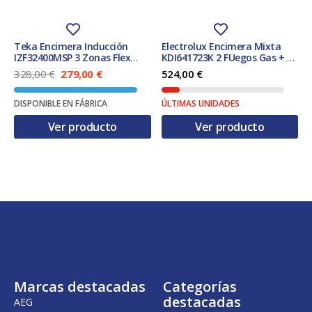
Teka Encimera Inducción
Electrolux Encimera Mixta
IZF32400MSP 3 Zonas Flex
KDI641723K 2 FUegos Gas + 2
30x51cm Biselada
Zonas Inuddción
E
E
328,00
€
279,00
€
524,00
€
l
l
p
p
DISPONIBLE EN FÁBRICA
ÚLTIMAS UNIDADES
r
r
e
e
Ver producto
Ver producto
c
c
i
i
o
o
o
a
r
c
i
t
g
u
i
a
n
l
a
e
l
s
e
:
r
2
Marcas destacadas
Categorías
a
7
:
9
destacadas
AEG
3
,