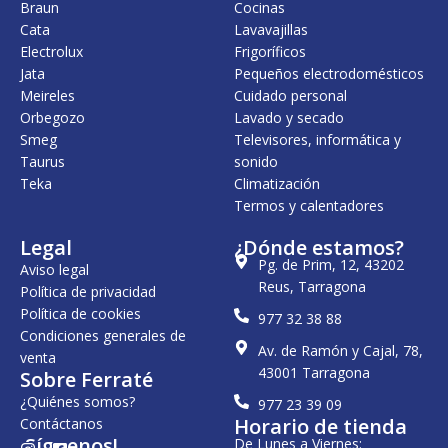
Braun
Cocinas
2
0
Cata
Lavavajillas
8
0
,
Electrolux
Frigoríficos
0
€
Jata
Pequeños electrodomésticos
0
.
Meireles
Cuidado personal
€
Orbegozo
Lavado y secado
.
Smeg
Televisores, informática y
Taurus
sonido
Teka
Climatización
Termos y calentadores
Legal
¿Dónde estamos?
Pg. de Prim, 12, 43202
Aviso legal
Reus, Tarragona
Política de privacidad
Política de cookies
977 32 38 88
Condiciones generales de
Av. de Ramón y Cajal, 78,
venta
43001 Tarragona
Sobre Ferraté
¿Quiénes somos?
977 23 39 09
Horario de tienda
Contáctanos
¡Síguenos!
De Lunes a Viernes: