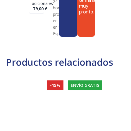
termina
24-72
adicionales
muy
horas en
79,00
€
pronto.
productos
en stock
en toda
España
Productos relacionados
-15%
ENVÍO GRATIS