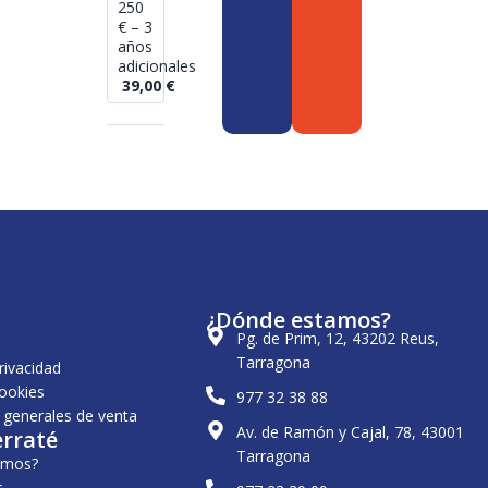
250
€ – 3
años
adicionales
39,00
€
¿Dónde estamos?
Pg. de Prim, 12, 43202 Reus,
Tarragona
privacidad
cookies
977 32 38 88
 generales de venta
Av. de Ramón y Cajal, 78, 43001
erraté
Tarragona
omos?
s