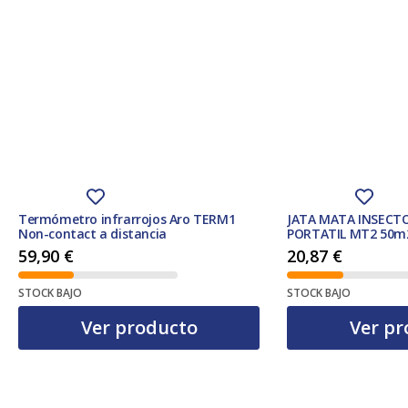
Termómetro infrarrojos Aro TERM1
JATA MATA INSECT
Non-contact a distancia
PORTATIL MT2 50m
59,90
€
20,87
€
STOCK BAJO
STOCK BAJO
Ver producto
Ver pr