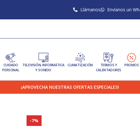
Llámanos
Envíanos un Wh
CUIDADO
TELEVISIÓN, INFORMÁTICA
CLIMATIZACIÓN
TERMOS Y
PROMOS
PERSONAL
Y SONIDO
CALENTADORES
¡APROVECHA NUESTRAS OFERTAS ESPECIALES!
-7%