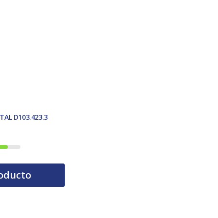
TAL D103.423.3
tual es: 29,00 €.
oducto