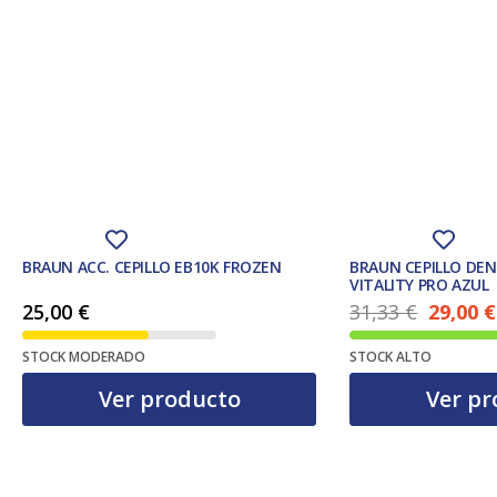
BRAUN ACC. CEPILLO EB10K FROZEN
BRAUN CEPILLO DEN
VITALITY PRO AZUL
25,00
€
31,33
€
29,00
€
El precio ac
El precio original era: 31,33 €.
STOCK MODERADO
STOCK ALTO
Ver producto
Ver pr