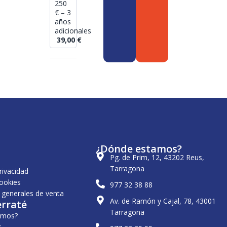
250
€ – 3
años
adicionales
39,00
€
¿Dónde estamos?
Pg. de Prim, 12, 43202 Reus,
Tarragona
privacidad
cookies
977 32 38 88
 generales de venta
Av. de Ramón y Cajal, 78, 43001
erraté
Tarragona
omos?
s