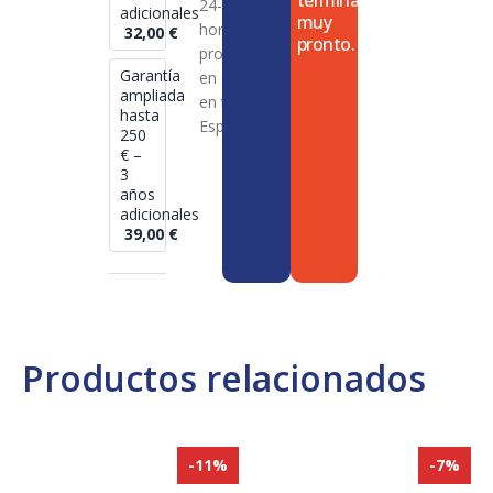
termina
24-72
adicionales
muy
horas en
32,00
€
pronto.
productos
Garantía
en stock
ampliada
en toda
hasta
España
250
€ –
3
años
adicionales
39,00
€
Productos relacionados
-11%
-7%