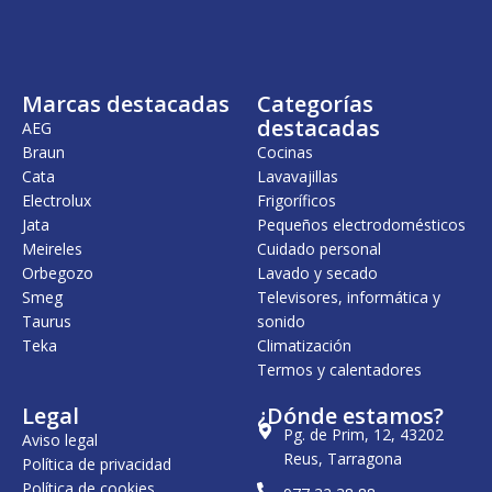
n
l
n
l
a
e
a
e
l
s
l
s
e
:
e
:
r
8
r
4
Marcas destacadas
Categorías
a
,
a
9
:
0
:
,
destacadas
AEG
9
0
5
0
Braun
Cocinas
,
2
0
Cata
Lavavajillas
0
€
,
0
.
5
€
Electrolux
Frigoríficos
0
.
Jata
Pequeños electrodomésticos
€
Meireles
Cuidado personal
.
€
.
Orbegozo
Lavado y secado
Smeg
Televisores, informática y
Taurus
sonido
Teka
Climatización
Termos y calentadores
Legal
¿Dónde estamos?
Pg. de Prim, 12, 43202
Aviso legal
Reus, Tarragona
Política de privacidad
Política de cookies