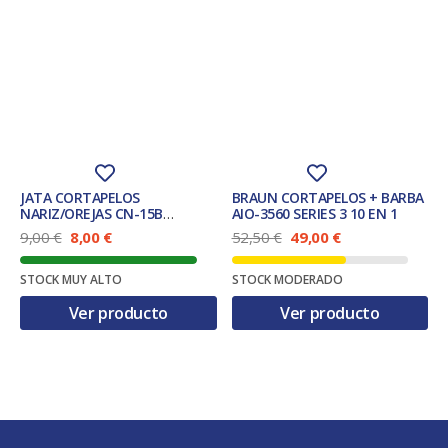
JATA CORTAPELOS
BRAUN CORTAPELOS + BARBA
NARIZ/OREJAS CN-15B
AIO-3560 SERIES 3 10 EN 1
PERFILADOR
E
E
E
E
9,00
€
8,00
€
52,50
€
49,00
€
l
l
l
l
p
p
p
p
STOCK MUY ALTO
STOCK MODERADO
r
r
r
r
e
e
e
e
Ver producto
Ver producto
c
c
c
c
i
i
i
i
o
o
o
o
o
a
o
a
r
c
r
c
i
t
i
t
g
u
g
u
i
a
i
a