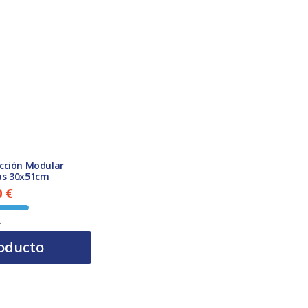
cción Modular
as 30x51cm
0
€
El precio actual es: 219,00 €.
A
oducto