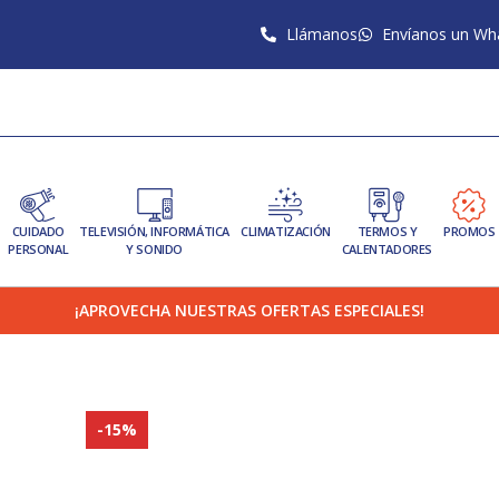
Llámanos
Envíanos un Wh
CUIDADO
TELEVISIÓN, INFORMÁTICA
CLIMATIZACIÓN
TERMOS Y
PROMOS
PERSONAL
Y SONIDO
CALENTADORES
¡APROVECHA NUESTRAS OFERTAS ESPECIALES!
-15%