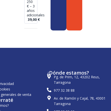
250
€ – 3
años
adicionales
39,00
€
¿Dónde estamos?
Pg. de Prim, 12, 43202 Reus,
Tarragona
privacidad
cookies
977 32 38 88
 generales de venta
Av. de Ramón y Cajal, 78, 43001
erraté
Tarragona
omos?
s