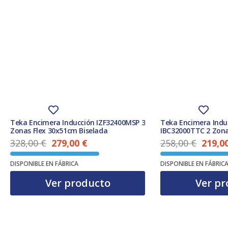
Teka Encimera Inducción IZF32400MSP 3
Teka Encimera Indu
Zonas Flex 30x51cm Biselada
IBC32000TTC 2 Zon
328,00
€
279,00
€
258,00
€
219,0
El precio actual es: 279,00 €.
El precio original era: 328,00 €.
El precio original era: 258,00 €.
DISPONIBLE EN FÁBRICA
DISPONIBLE EN FÁBRIC
Ver producto
Ver pr