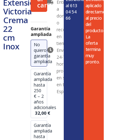
Extensión
Entrega
Crema
carrito
al 613
aplicado
Victoria
a
22
04 54
directamente
cm
domicilio
Crema
66
al precio
Inox
o
del
22
cantidad
Garantía
recogida
producto.
ampliada
cm
en
La
oferta
tienda
Inox
No
termina
quiero
Envío en
muy
garantía
24-72
ampliada
pronto.
horas en
productos
Garantía
en stock
ampliada
en toda
hasta
250
España
€ – 2
años
adicionales
32,00
€
Garantía
ampliada
hasta