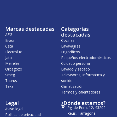
i
a
n
l
a
e
l
s
e
:
r
2
Marcas destacadas
Categorías
a
7
:
9
destacadas
AEG
3
,
Braun
Cocinas
2
0
Cata
Lavavajillas
8
0
,
Electrolux
Frigoríficos
0
€
Jata
Pequeños electrodomésticos
0
.
Meireles
Cuidado personal
€
Orbegozo
Lavado y secado
.
Smeg
Televisores, informática y
Taurus
sonido
Teka
Climatización
Termos y calentadores
Legal
¿Dónde estamos?
Pg. de Prim, 12, 43202
Aviso legal
Reus, Tarragona
Política de privacidad