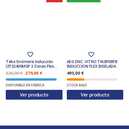
Teka Encimera Inducción
AEG ENC. VITRO TI63IF0BFB
IZF32400MSP 3 Zonas Flex
INDUCCION FLEX BISELADA
30x51cm Biselada
E
E
328,00
€
279,00
€
495,00
€
l
l
p
p
DISPONIBLE EN FÁBRICA
STOCK BAJO
r
r
e
e
Ver producto
Ver producto
c
c
i
i
o
o
o
a
r
c
i
t
g
u