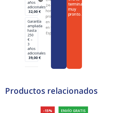
años
termina
24-72
adicionales
muy
horas en
32,00
€
pronto.
productos
Garantía
en stock
ampliada
en toda
hasta
España
250
€ –
3
años
adicionales
39,00
€
Productos relacionados
-15%
ENVÍO GRATIS