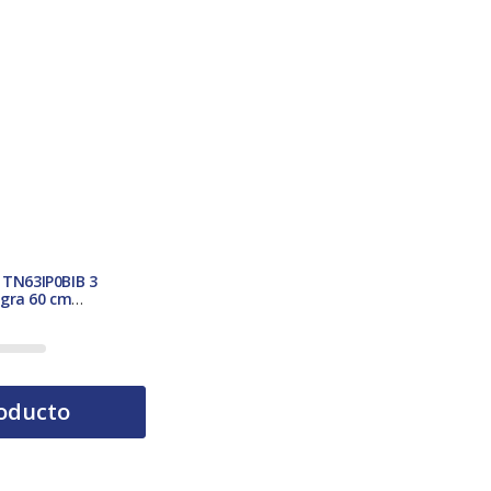
 TN63IP0BIB 3
gra 60 cm
erBoost Hob2Hood
e AEG‑5000
oducto