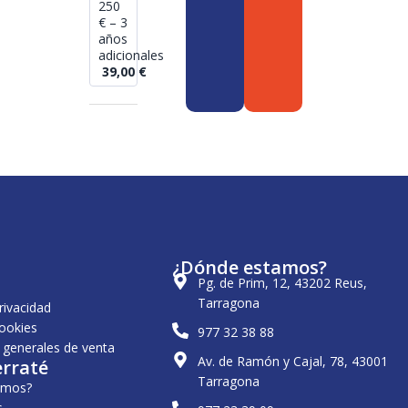
250
€ – 3
años
adicionales
39,00
€
¿Dónde estamos?
Pg. de Prim, 12, 43202 Reus,
Tarragona
privacidad
cookies
977 32 38 88
 generales de venta
Av. de Ramón y Cajal, 78, 43001
erraté
Tarragona
omos?
s