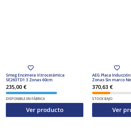
Smeg Encimera Vitrocerámica
AEG Placa Inducción
SE263TD1 3 Zonas 60cm
Zonas Sin marco Ne
Fast&PowerFul Pow
235,00
€
370,63
€
Temporizador Clas
DISPONIBLE EN FÁBRICA
STOCK BAJO
Ver producto
Ver pr