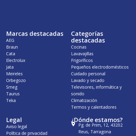
i
a
n
l
a
e
l
s
e
:
r
4
Marcas destacadas
Categorías
a
5
:
9
destacadas
AEG
5
,
Braun
Cocinas
4
0
Cata
Lavavajillas
2
0
,
Electrolux
Frigoríficos
0
€
Jata
Pequeños electrodomésticos
0
.
Meireles
Cuidado personal
€
Orbegozo
Lavado y secado
.
Smeg
Televisores, informática y
Taurus
sonido
Teka
Climatización
Termos y calentadores
Legal
¿Dónde estamos?
Pg. de Prim, 12, 43202
Aviso legal
Reus, Tarragona
Política de privacidad