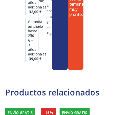
años
termina
24-72
adicionales
muy
horas en
32,00
€
pronto.
productos
Garantía
en stock
ampliada
en toda
hasta
España
250
€ –
3
años
adicionales
39,00
€
Productos relacionados
ENVÍO GRATIS
-15%
ENVÍO GRATIS