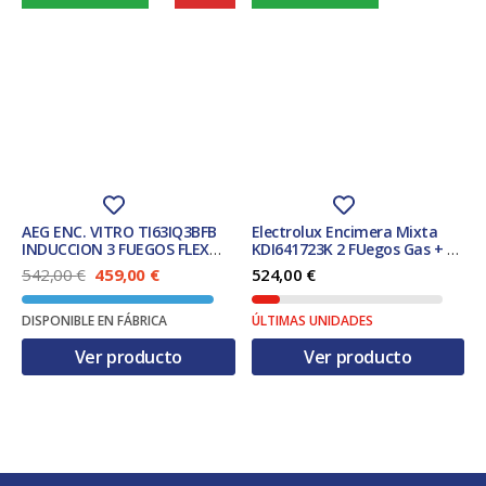
AEG ENC. VITRO TI63IQ3BFB
Electrolux Encimera Mixta
INDUCCION 3 FUEGOS FLEX
KDI641723K 2 FUegos Gas + 2
7350w
Zonas Inuddción
E
E
542,00
€
459,00
€
524,00
€
l
l
p
p
DISPONIBLE EN FÁBRICA
ÚLTIMAS UNIDADES
r
r
e
e
Ver producto
Ver producto
c
c
i
i
o
o
o
a
r
c
i
t
g
u