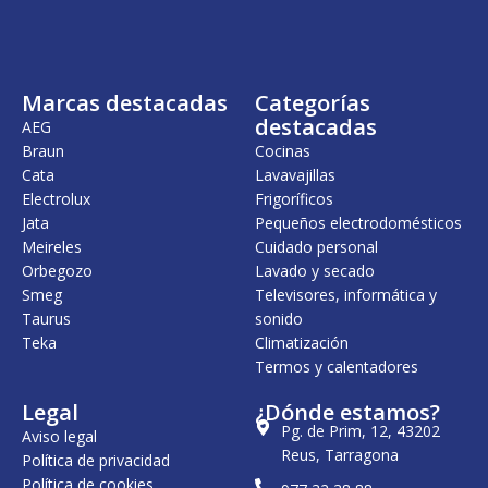
n
l
a
e
l
s
e
:
r
7
Marcas destacadas
Categorías
a
,
:
0
destacadas
AEG
7
0
Braun
Cocinas
,
Cata
Lavavajillas
3
€
1
.
Electrolux
Frigoríficos
Jata
Pequeños electrodomésticos
€
Meireles
Cuidado personal
.
Orbegozo
Lavado y secado
Smeg
Televisores, informática y
Taurus
sonido
Teka
Climatización
Termos y calentadores
Legal
¿Dónde estamos?
Pg. de Prim, 12, 43202
Aviso legal
Reus, Tarragona
Política de privacidad
Política de cookies