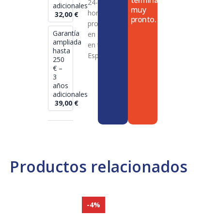
termina
24-72
adicionales
muy
horas en
32,00
€
pronto.
productos
Garantía
en stock
ampliada
en toda
hasta
España
250
€ –
3
años
adicionales
39,00
€
Productos relacionados
-4%