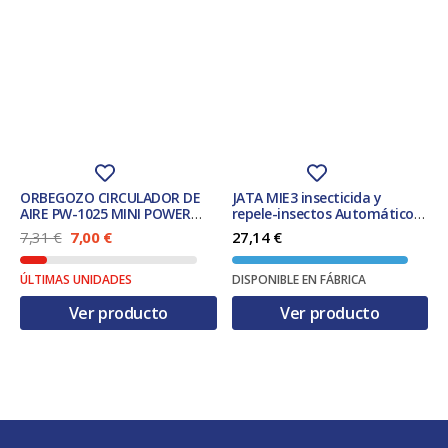
ORBEGOZO CIRCULADOR DE
JATA MIE3 insecticida y
AIRE PW-1025 MINI POWER
repele-insectos Automático
FAN SILVER
Apto para uso en interior
E
E
7,31
€
7,00
€
27,14
€
Blanco
l
l
p
p
ÚLTIMAS UNIDADES
DISPONIBLE EN FÁBRICA
r
r
e
e
Ver producto
Ver producto
c
c
i
i
o
o
o
a
r
c
i
t
g
u
i
a