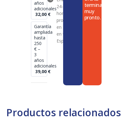
años
termina
24-72
adicionales
muy
horas en
32,00
€
pronto.
productos
Garantía
en stock
ampliada
en toda
hasta
España
250
€ –
3
años
adicionales
39,00
€
Productos relacionados