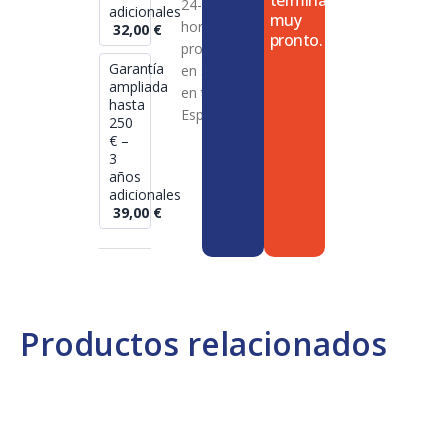
termina
24-72
adicionales
muy
horas en
32,00
€
pronto.
productos
Garantía
en stock
ampliada
en toda
hasta
España
250
€ –
3
años
adicionales
39,00
€
Productos relacionados