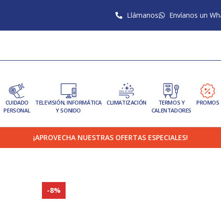
Llámanos
Envíanos un Wh
CUIDADO
TELEVISIÓN, INFORMÁTICA
CLIMATIZACIÓN
TERMOS Y
PROMOS
PERSONAL
Y SONIDO
CALENTADORES
¡APROVECHA NUESTRAS OFERTAS ESPECIALES!
-8%