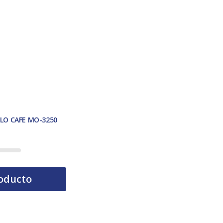
LO CAFE MO-3250
tual es: 19,00 €.
oducto