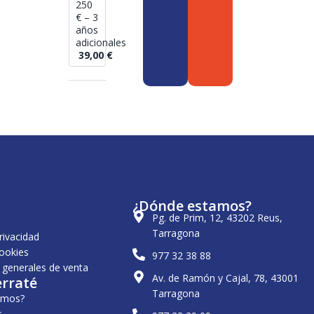
250
€ – 3
años
adicionales
39,00
€
¿Dónde estamos?
Pg. de Prim, 12, 43202 Reus,
Tarragona
privacidad
cookies
977 32 38 88
 generales de venta
Av. de Ramón y Cajal, 78, 43001
erraté
Tarragona
omos?
s