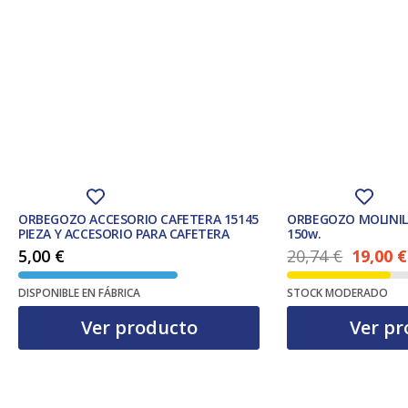
ORBEGOZO ACCESORIO CAFETERA 15145
ORBEGOZO MOLINIL
PIEZA Y ACCESORIO PARA CAFETERA
150w.
5,00
€
20,74
€
19,00
€
El precio ac
El precio original era: 20,74 €.
DISPONIBLE EN FÁBRICA
STOCK MODERADO
Ver producto
Ver pr