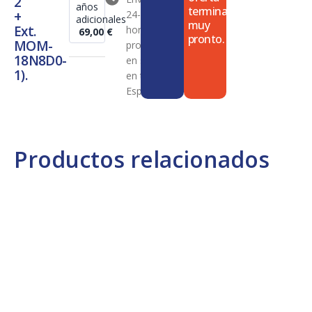
2
años
termina
+
24-72
adicionales
muy
Ext.
horas en
69,00
€
pronto.
MOM-
productos
18N8D0-
en stock
1).
en toda
España
Productos relacionados