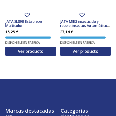
JATA SL89B Establecer
JATA MIE3 insecticida y
Multicolor
repele-insectos Automático
Apto para uso en interior
15,25
€
27,14
€
Blanco
DISPONIBLE EN FÁBRICA
DISPONIBLE EN FÁBRICA
Ver producto
Ver producto
Marcas destacadas
Categorías