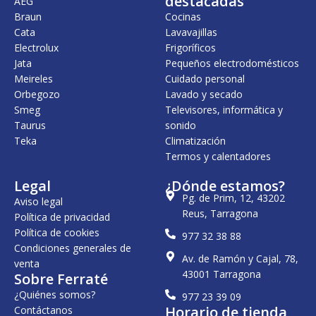
destacadas
AEG
Braun
Cocinas
Cata
Lavavajillas
Electrolux
Frigoríficos
Jata
Pequeños electrodomésticos
Meireles
Cuidado personal
Orbegozo
Lavado y secado
Smeg
Televisores, informática y
Taurus
sonido
Teka
Climatización
Termos y calentadores
Legal
¿Dónde estamos?
Pg. de Prim, 12, 43202
Aviso legal
Reus, Tarragona
Política de privacidad
Política de cookies
977 32 38 88
Condiciones generales de
Av. de Ramón y Cajal, 78,
venta
43001 Tarragona
Sobre Ferraté
¿Quiénes somos?
977 23 39 09
Horario de tienda
Contáctanos