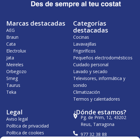
Marcas destacadas
Categorías
destacadas
AEG
Braun
Cocinas
Cata
Lavavajillas
Electrolux
Frigoríficos
Jata
Pequeños electrodomésticos
Meireles
Cuidado personal
Orbegozo
Lavado y secado
Smeg
Televisores, informática y
Taurus
sonido
Teka
Climatización
Termos y calentadores
Legal
¿Dónde estamos?
Pg. de Prim, 12, 43202
Aviso legal
Reus, Tarragona
Política de privacidad
Política de cookies
977 32 38 88
Condiciones generales de