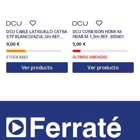
DCU CABLE LATIGUILLO CAT6A
DCU CONEXION HDMI M-
STP BLANCO/AZUL 2m REF.
HDMI M 1,5m REF. 305001
30801230
9,00
€
5,00
€
STOCK BAJO
ÚLTIMAS UNIDADES
Ver producto
Ver producto