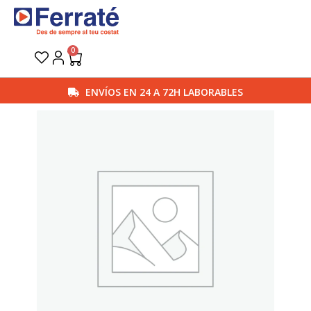
Ir
al
contenido
0
Carrito
ENVÍOS EN 24 A 72H LABORABLES