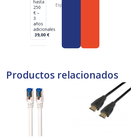
hasta
España
250
€ –
3
años
adicionales
39,00
€
Productos relacionados