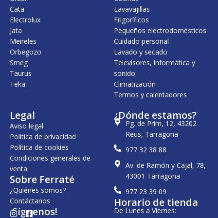
5
0
4
0
Cata
Lavavajillas
6
0
5
0
,
,
Electrolux
Frigoríficos
5
€
1
€
Jata
Pequeños electrodomésticos
8
.
6
.
Meireles
Cuidado personal
€
€
Orbegozo
Lavado y secado
.
.
Smeg
Televisores, informática y
Taurus
sonido
Teka
Climatización
Termos y calentadores
Legal
¿Dónde estamos?
Pg. de Prim, 12, 43202
Aviso legal
Reus, Tarragona
Política de privacidad
Política de cookies
977 32 38 88
Condiciones generales de
Av. de Ramón y Cajal, 78,
venta
43001 Tarragona
Sobre Ferraté
¿Quiénes somos?
977 23 39 09
Horario de tienda
Contáctanos
¡Síguenos!
De Lunes a Viernes:
I
F