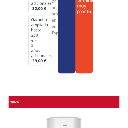
termina
24-72
adicionales
muy
horas en
32,00
€
pronto.
productos
Garantía
en stock
ampliada
en toda
hasta
España
250
€ –
3
años
adicionales
39,00
€