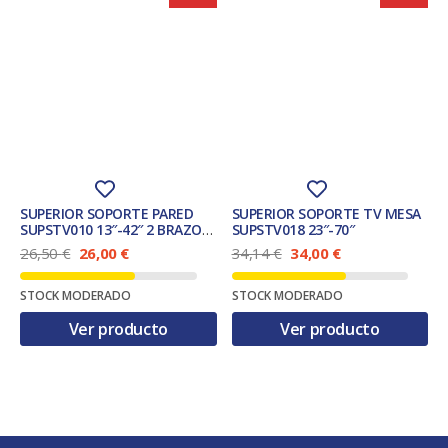
SUPERIOR SOPORTE PARED
SUPERIOR SOPORTE TV MESA
SUPSTV010 13″-42″ 2 BRAZOS
SUPSTV018 23″-70″
EXTRA SLIM
E
E
E
E
26,50
€
26,00
€
34,14
€
34,00
€
l
l
l
l
p
p
p
p
STOCK MODERADO
STOCK MODERADO
r
r
r
r
e
e
e
e
Ver producto
Ver producto
c
c
c
c
i
i
i
i
o
o
o
o
o
a
o
a
r
c
r
c
i
t
i
t
g
u
g
u