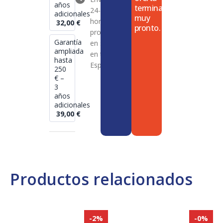
años
termina
24-72
adicionales
muy
horas en
32,00
€
pronto.
productos
Garantía
en stock
ampliada
en toda
hasta
España
250
€ –
3
años
adicionales
39,00
€
Productos relacionados
-2%
-0%