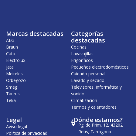
i
a
i
a
n
l
n
l
a
e
a
e
l
s
l
s
e
:
e
:
r
2
r
3
Marcas destacadas
Categorías
a
6
a
4
:
,
:
,
destacadas
AEG
2
0
3
0
Braun
Cocinas
6
0
4
0
Cata
Lavavajillas
,
,
5
€
1
€
Electrolux
Frigoríficos
0
.
4
.
Jata
Pequeños electrodomésticos
Meireles
Cuidado personal
€
€
.
.
Orbegozo
Lavado y secado
Smeg
Televisores, informática y
Taurus
sonido
Teka
Climatización
Termos y calentadores
Legal
¿Dónde estamos?
Pg. de Prim, 12, 43202
Aviso legal
Reus, Tarragona
Política de privacidad